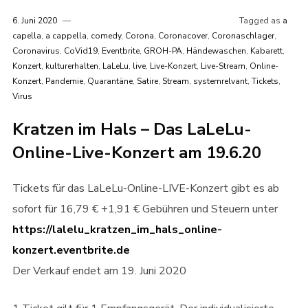
6. Juni 2020
Tagged as
a
capella
,
a cappella
,
comedy
,
Corona
,
Coronacover
,
Coronaschlager
,
Coronavirus
,
CoVid19
,
Eventbrite
,
GROH-PA
,
Händewaschen
,
Kabarett
,
Konzert
,
kulturerhalten
,
LaLeLu
,
live
,
Live-Konzert
,
Live-Stream
,
Online-
Konzert
,
Pandemie
,
Quarantäne
,
Satire
,
Stream
,
systemrelvant
,
Tickets
,
Virus
Kratzen im Hals – Das LaLeLu-
Online-Live-Konzert am 19.6.20
Tickets für das LaLeLu-Online-LIVE-Konzert gibt es ab
sofort für 16,79 € +1,91 € Gebühren und Steuern unter
https://lalelu_kratzen_im_hals_online-
konzert.eventbrite.de
Der Verkauf endet am 19. Juni 2020