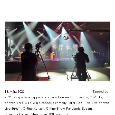
18. März 2021
Tagged as
2021
,
a capella
,
a cappella
,
comedy
,
Corona
,
Coronavirus
,
CoVid19
,
Konzert
,
LaLeLu
,
LaLeLu a cappella comedy
,
LaLeLu XXL
,
live
,
Live-Konzert
,
Live-Stream
,
Online-Konzert
,
Online-Show
,
Pandemie
,
Stream
,
Streamingkonzert
,
Streammax
,
XXL
,
youtube