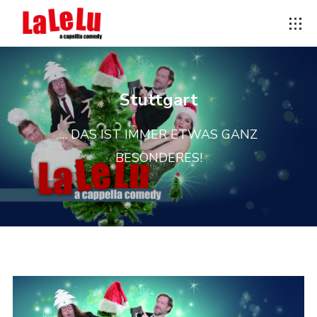
Stuttgart
… DAS IST IMMER ETWAS GANZ
BESONDERES!