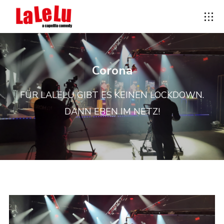
Corona
FÜR LALELU GIBT ES KEINEN LOCKDOWN.
DANN EBEN IM NETZ!