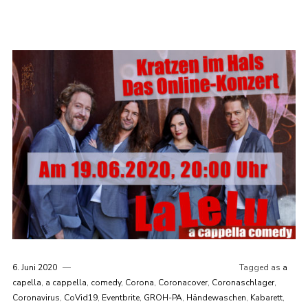
6. Juni 2020
Tagged as
a
capella
,
a cappella
,
comedy
,
Corona
,
Coronacover
,
Coronaschlager
,
Coronavirus
,
CoVid19
,
Eventbrite
,
GROH-PA
,
Händewaschen
,
Kabarett
,