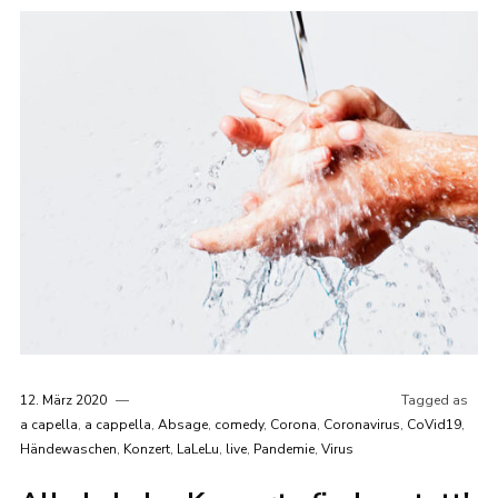
12. März 2020
Tagged as
a capella
,
a cappella
,
Absage
,
comedy
,
Corona
,
Coronavirus
,
CoVid19
,
Händewaschen
,
Konzert
,
LaLeLu
,
live
,
Pandemie
,
Virus