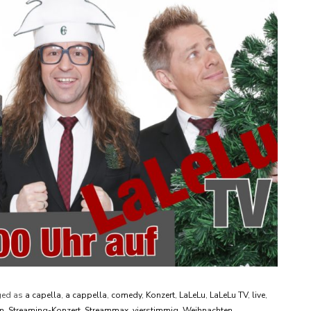
ed as
a capella
,
a cappella
,
comedy
,
Konzert
,
LaLeLu
,
LaLeLu TV
,
live
,
m
,
Streaming-Konzert
,
Streammax
,
vierstimmig
,
Weihnachten
,