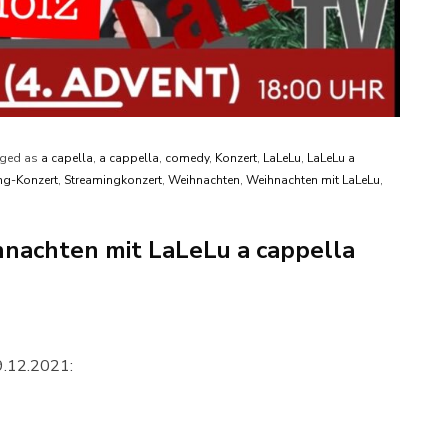
ged as
a capella
,
a cappella
,
comedy
,
Konzert
,
LaLeLu
,
LaLeLu a
ng-Konzert
,
Streamingkonzert
,
Weihnachten
,
Weihnachten mit LaLeLu
,
hnachten mit LaLeLu a cappella
9.12.2021: