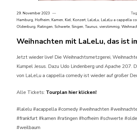
29. November 2023
Tag
Hamburg
,
Hofheim
,
Kamen
,
Kiel
,
Konzert
,
LaLeLu
,
LaLeLu a cappella c
Oldenburg
,
Ratingen
,
Schwerte
,
Singen
,
Taunus
,
vierstimmig
,
Weihnac
Weihnachten mit LaLeLu, das ist 
Jetzt wieder live! Die Weihnachtsmetzgerei, Weihnachte
Kumpel Jesus. Dazu Udo Lindenberg und Apache 207. Di
von LaLeLu a cappella comedy ist wieder auf großer De
Alle Tickets:
Tourplan hier klicken!
#lalelu #acappella #comedy #weihnachten #weihnachte
#frankfurt #kamen #ratingen #hofheim #schwerte #ol
#weilbaum