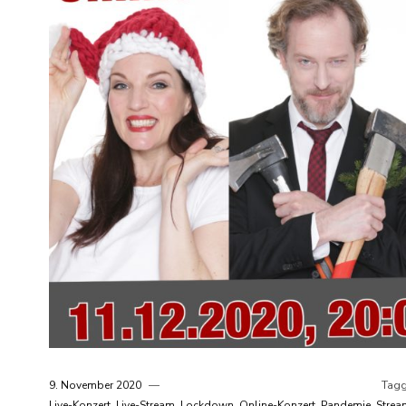
9. November 2020
Tagg
Live-Konzert
,
Live-Stream
,
Lockdown
,
Online-Konzert
,
Pandemie
,
Strea