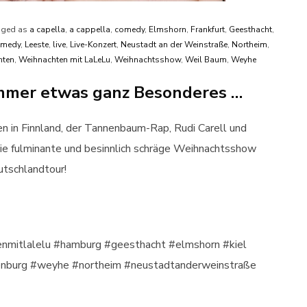
ged as
a capella
,
a cappella
,
comedy
,
Elmshorn
,
Frankfurt
,
Geesthacht
,
omedy
,
Leeste
,
live
,
Live-Konzert
,
Neustadt an der Weinstraße
,
Northeim
,
hten
,
Weihnachten mit LaLeLu
,
Weihnachtsshow
,
Weil Baum
,
Weyhe
immer etwas ganz Besonderes …
n in Finnland, der Tannenbaum-Rap, Rudi Carell und
e fulminante und besinnlich schräge Weihnachtsshow
utschlandtour!
nmitlalelu #hamburg #geesthacht #elmshorn #kiel
denburg #weyhe #northeim #neustadtanderweinstraße