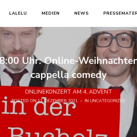
LALELU
MEDIEN
NEWS
PRESSEMATER
18:00 Uhr: Online-Weihnachten
cappella comedy
ONLINEKONZERT AM 4. ADVENT
POSTED ON
11. DEZEMBER 2021
IN
UNCATEGORIZED