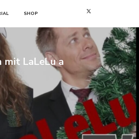
IAL
SHOP
 mit LaLeLu a