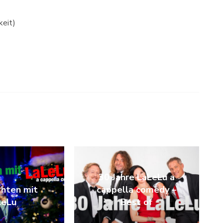
keit)
30 Jahre LaLeLu a
hten mit
cappella comedy –
LeLu
Best of