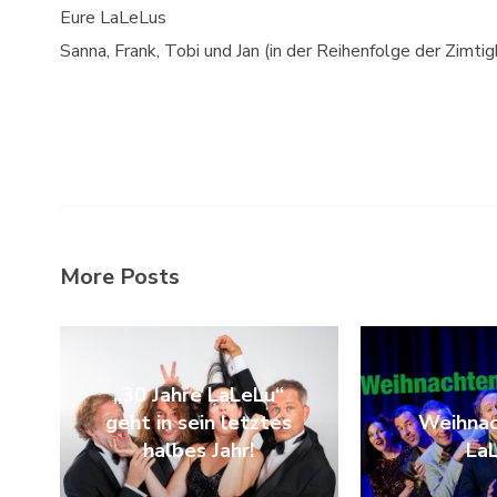
Eure LaLeLus
Sanna, Frank, Tobi und Jan (in der Reihenfolge der Zimtig
More Posts
„30 Jahre LaLeLu“
geht in sein letztes
Weihnac
halbes Jahr!
La