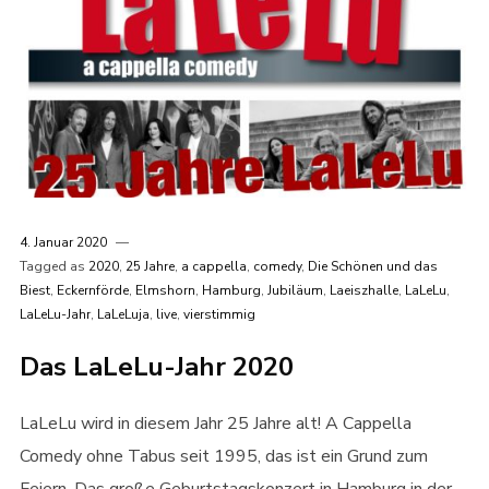
4. Januar 2020
Tagged as
2020
,
25 Jahre
,
a cappella
,
comedy
,
Die Schönen und das
Biest
,
Eckernförde
,
Elmshorn
,
Hamburg
,
Jubiläum
,
Laeiszhalle
,
LaLeLu
,
LaLeLu-Jahr
,
LaLeLuja
,
live
,
vierstimmig
Das LaLeLu-Jahr 2020
LaLeLu wird in diesem Jahr 25 Jahre alt! A Cappella
Comedy ohne Tabus seit 1995, das ist ein Grund zum
Feiern. Das große Geburtstagskonzert in Hamburg in der