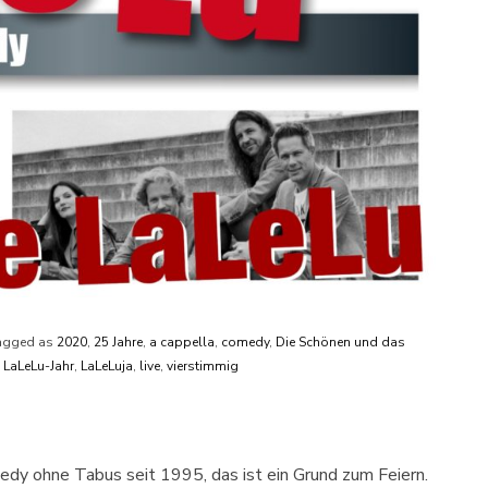
agged as
2020
,
25 Jahre
,
a cappella
,
comedy
,
Die Schönen und das
,
LaLeLu-Jahr
,
LaLeLuja
,
live
,
vierstimmig
edy ohne Tabus seit 1995, das ist ein Grund zum Feiern.