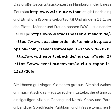
Das große Geburtstagskonzert in Hamburg in der Laieszha
Tourplan
http://www.lalelu.de/tour
, es gibt noch ei
und Elmshorn (Sörens Geburtsort)! Und ab dem 11.1. ge
das Biest“. Männer und Frauen passen DOCH zueinander! 
LaLeLuja!
https://www.stadttheater-elmshorn.de
https://www.spassimnorden.de/termine
https://
option=com_rseventspro&layout=show&id=2626:l
http://www.theaterluebeck.de/index.php?seid=
https://www.eventim.de/event/lalelu-a-cappella
12237166/
Sie können gut singen. Sie sehen gut aus. Sie sind wahns
um musikalisch das Haus zu rocken: LaLeLu, die ultimat
einzigartigen Mix aus Gesang und Komik, Show und Parodi
unbändiger Spielfreude Publikum und Presse zwischen Fl