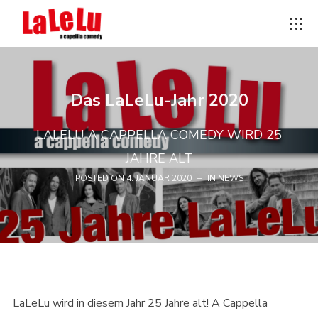
Das LaLeLu-Jahr 2020
LALELU A CAPPELLA COMEDY WIRD 25
JAHRE ALT
POSTED ON
4. JANUAR 2020
IN
NEWS
LaLeLu wird in diesem Jahr 25 Jahre alt! A Cappella