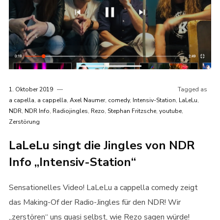
1. Oktober 2019
Tagged as
a capella
,
a cappella
,
Axel Naumer
,
comedy
,
Intensiv-Station
,
LaLeLu
,
NDR
,
NDR Info
,
Radiojingles
,
Rezo
,
Stephan Fritzsche
,
youtube
,
Zerstörung
LaLeLu singt die Jingles von NDR
Info „Intensiv-Station“
Sensationelles Video! LaLeLu a cappella comedy zeigt
das Making-Of der Radio-Jingles für den NDR! Wir
„zerstören“ uns quasi selbst, wie Rezo sagen würde!