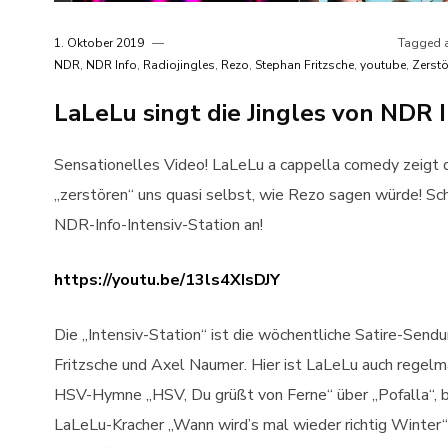
1. Oktober 2019
Tagged 
NDR
,
NDR Info
,
Radiojingles
,
Rezo
,
Stephan Fritzsche
,
youtube
,
Zerst
LaLeLu singt die Jingles von NDR I
Sensationelles Video! LaLeLu a cappella comedy zeigt 
„zerstören“ uns quasi selbst, wie Rezo sagen würde! Sc
NDR-Info-Intensiv-Station an!
https://youtu.be/13ls4XIsDJY
Die „Intensiv-Station“ ist die wöchentliche Satire-Sen
Fritzsche und Axel Naumer. Hier ist LaLeLu auch regelm
HSV-Hymne „HSV, Du grüßt von Ferne“ über „Pofalla“, bi
LaLeLu-Kracher „Wann wird’s mal wieder richtig Winter“ 