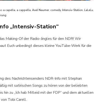
as
a capella
,
a cappella
,
Axel Naumer
,
comedy
,
Intensiv-Station
,
LaLeLu
,
örung
nfo „Intensiv-Station“
das Making-Of der Radio-Jingles für den NDR! Wir
haut Euch unbedingt dieses kleine YouTube-Werk für die
dung des Nachrichtensenders NDR-Info mit Stephan
äßig mit satirischen Songs zu hören von der beliebten
s hin zu „Ich hab Mitleid mit der FDP“ und dem aktuellen
von Tobi Carell.