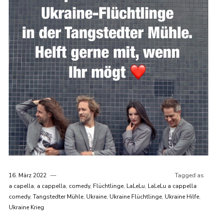
16. März 2022
Tagged as
a capella
,
a cappella
,
comedy
,
Flüchtlinge
,
LaLeLu
,
LaLeLu a cappella
comedy
,
Tangstedter Mühle
,
Ukraine
,
Ukraine Flüchtlinge
,
Ukraine Hilfe
,
Ukraine Krieg