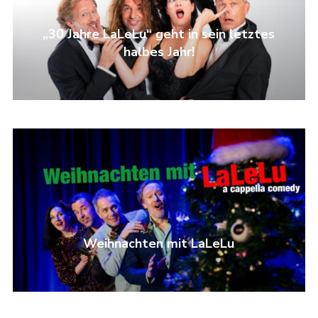
„30 Jahre LaLeLu“ geht in sein letztes
halbes Jahr!
Weihnachten mit LaLeLu