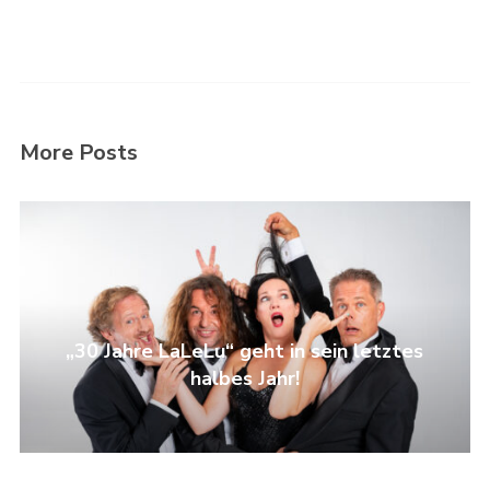
More Posts
„30 Jahre LaLeLu“ geht in sein letztes
halbes Jahr!