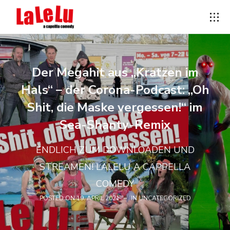
Der Megahit aus „Kratzen im
Hals“ – der Corona-Podcast: „Oh
Shit, die Maske vergessen!“ im
Sea-Shanty-Remix
ENDLICH ZUM DOWNLOADEN UND
STREAMEN! LALELU A CAPPELLA
COMEDY
POSTED ON
19. APRIL 2021
IN
UNCATEGORIZED