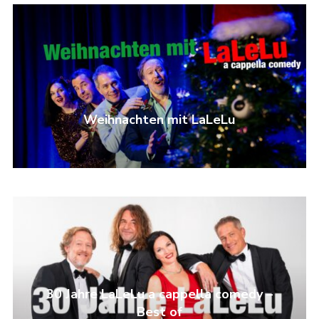
Weihnachten mit LaLeLu
30 Jahre LaLeLu a cappella comedy –
Best of