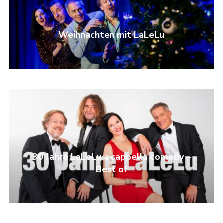
Weihnachten mit LaLeLu
30 Jahre LaLeLu a cappella comedy –
Best of