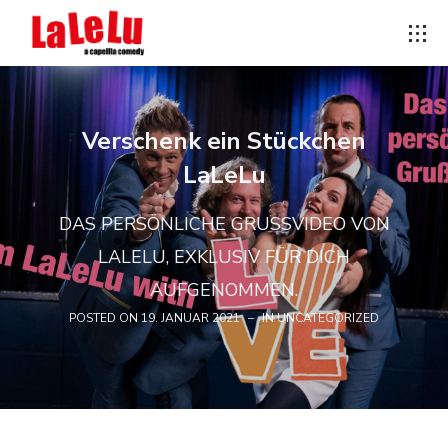
Verschenk ein Stückchen
LaLeLu
DAS PERSÖNLICHE GRUSSVIDEO VON L
ALELU, EXKLUSIV FÜR DICH A
UFGENOMMEN.
POSTED ON
19. JANUAR 2021
IN
UNCATEGORIZED