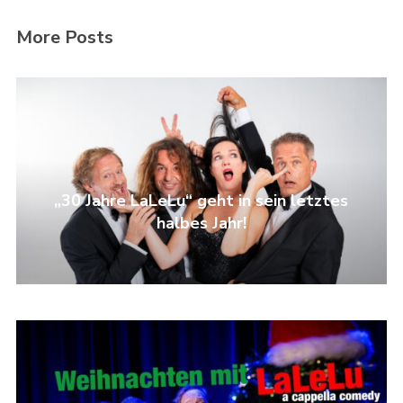
More Posts
„30 Jahre LaLeLu“ geht in sein letztes
halbes Jahr!