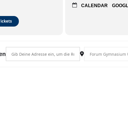
CALENDAR
GOOG
Tickets
Address - Uslar [0QCCowU7e]
Destination Address - 
en