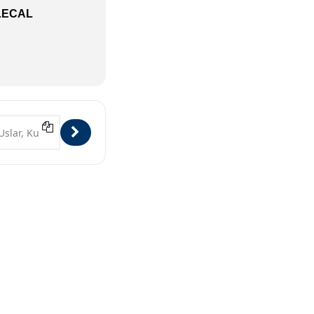
LECAL
Uslar [PQt98S8DF]