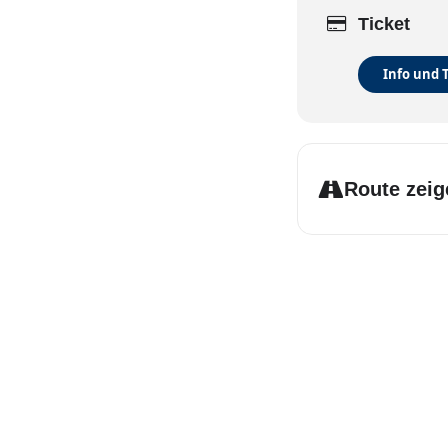
Ticket
Info und 
Route zeig