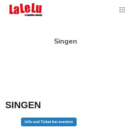
Singen
SINGEN
04
Info und Ticket bei eventim
NOV