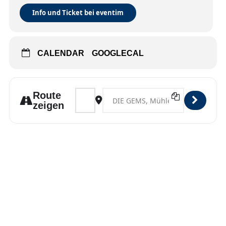
Info und Ticket bei eventim
CALENDAR
GOOGLECAL
Address - Singen [ZYhsgQvHo]
Destination Address - Singen [Ps5
Route
zeigen