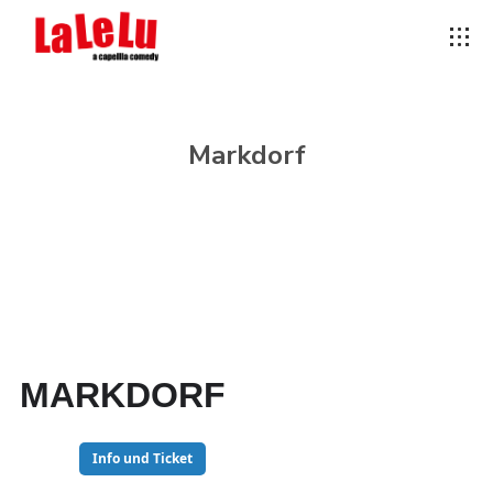
Markdorf
MARKDORF
05
Info und Ticket
NOV