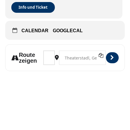
Info und Ticket
CALENDAR
GOOGLECAL
Address - Markdorf [qVciRCOcF]
Destination Address - Markdorf [7Vx
Route
zeigen