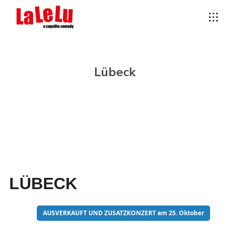
Lübeck
LÜBECK
16
AUSVERKAUFT UND ZUSATZKONZERT am 25. Oktober
MAI