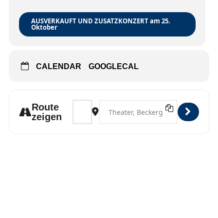
AUSVERKAUFT UND ZUSATZKONZERT am 25.
Oktober
CALENDAR
GOOGLECAL
Address - Lübeck [i1UqDuLL4]
Destination Address - Lübeck [jl8G7
Route
zeigen