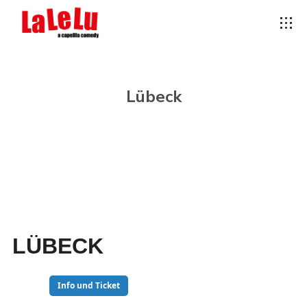
Lübeck
LÜBECK
25
Info und Ticket
OKT