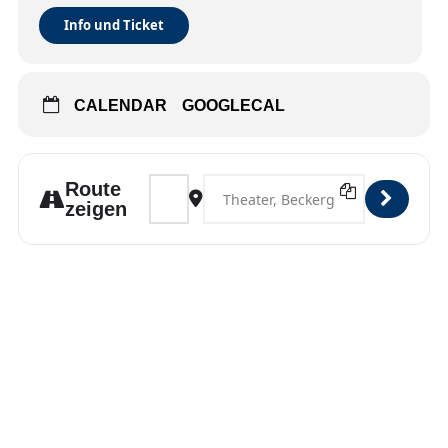
Info und Ticket
CALENDAR
GOOGLECAL
Address - Lübeck [y2BOhrtES]
Destination Address - Lübeck [EAPjs
Route
zeigen