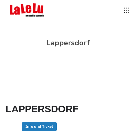
Lappersdorf
LAPPERSDORF
29
Info und Ticket
NOV