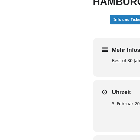
HAMBUR
05
Info und Ticke
FEB
Mehr Infos
Best of 30 Ja
Uhrzeit
5. Februar 2