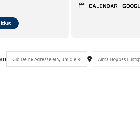
CALENDAR
GOOG
Ticket
Address - Hamburg [pQyWAcHVc]
Destination Address -
en