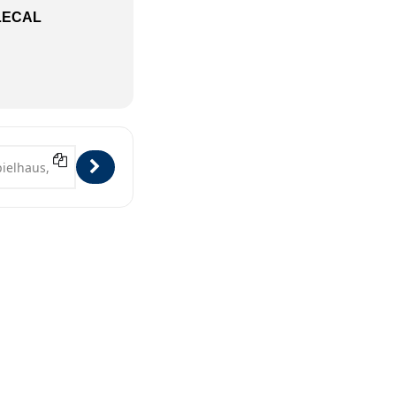
LECAL
 Hamburg [Olt36cPZQ]