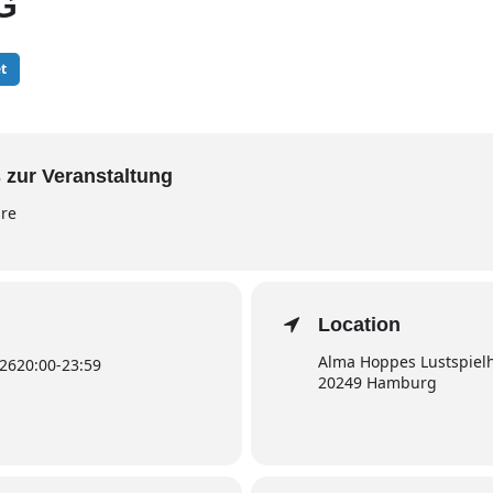
G
t
 zur Veranstaltung
hre
Location
Alma Hoppes Lustspielha
026
20:00
-
23:59
20249 Hamburg