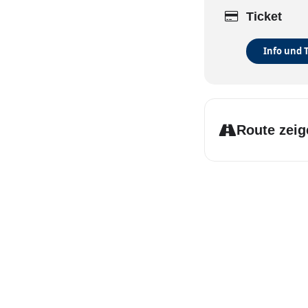
Ticket
Info und 
Route zeig