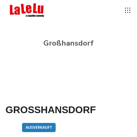
Großhansdorf
GROSSHANSDORF
03
AUSVERKAUFT
NOV