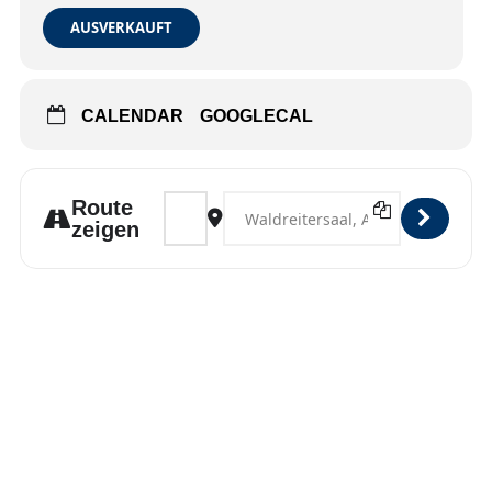
AUSVERKAUFT
CALENDAR
GOOGLECAL
Address - Großhansdorf [jDArUpRfG]
Destination Address - Großhansdorf
Route
zeigen