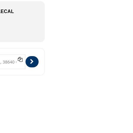
LECAL
 Goslar [j3vHqHPeW]