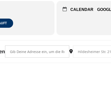
CALENDAR
GOOG
AUFT
Address - Goslar [1Mk43058o]
Destination Address -
en