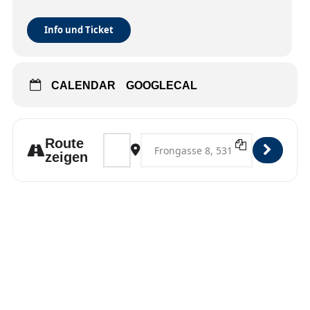
Info und Ticket
CALENDAR
GOOGLECAL
Address - Bonn [eQtPBD8Ea]
Destination Address - Bonn [y1Him
Route
zeigen