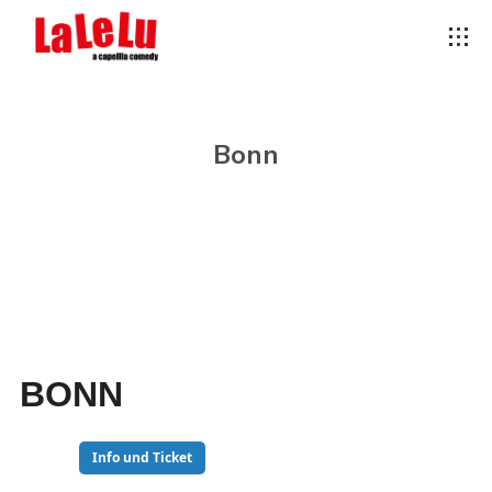
Bonn
BONN
05
Info und Ticket
DEZ