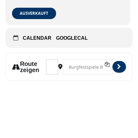
AUSVERKAUFT
CALENDAR
GOOGLECAL
Address - Bad Vilbel [6JwmzDBIy]
Destination Address - Bad Vilbel [L
Route
zeigen