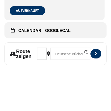
AUSVERKAUFT
CALENDAR
GOOGLECAL
Address - Apenrade [sySamNi1g]
Destination Address - Apenrade [Jyz
Route
zeigen