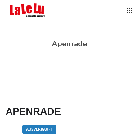
Apenrade
APENRADE
23
AUSVERKAUFT
JAN