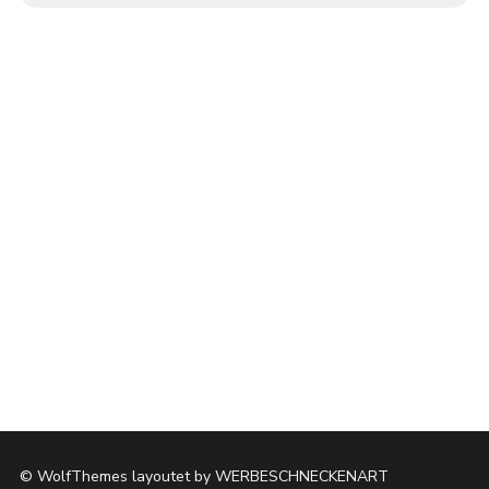
HOME
IMPRESSUM
DATENSCHUTZ
© WolfThemes layoutet by WERBESCHNECKENART