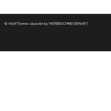
DATENSCHUTZ
© WolfThemes layoutet by WERBESCHNECKENART