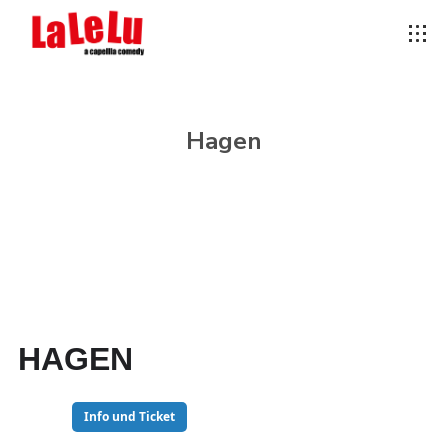
Hagen
HAGEN
18
Info und Ticket
APR