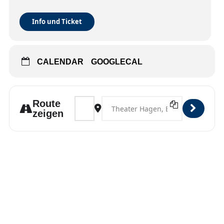
Info und Ticket
CALENDAR
GOOGLECAL
Address - Hagen [y9Hsr7NF5]
Destination Address - Hagen [xEPul5
Route
zeigen