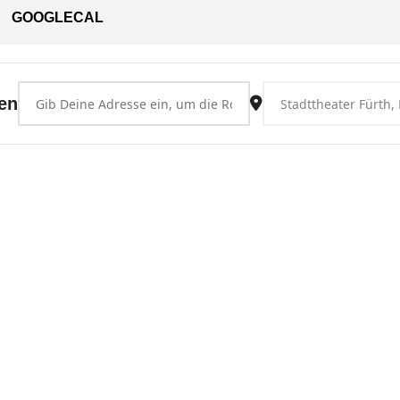
GOOGLECAL
Address - Fürth [AcKOhxgDo]
Destination Address - 
en