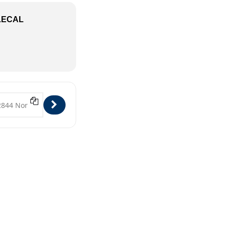
LECAL
Norderstedt [ISzJA4Mqe]