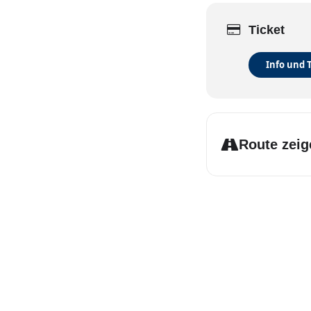
Ticket
Info und 
Route zeig