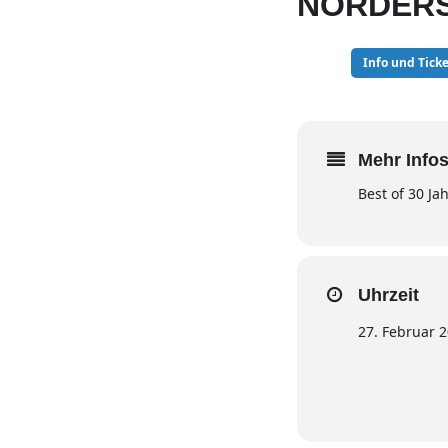
NORDER
27
Info und Ticke
FEB
Mehr Infos
Best of 30 Ja
Uhrzeit
27. Februar 