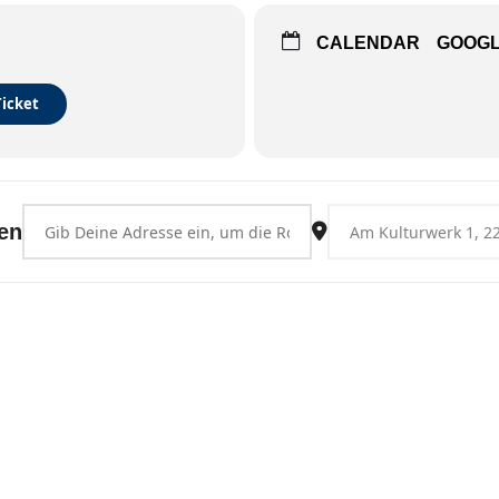
CALENDAR
GOOG
Ticket
Address - Norderstedt [YZjeL0k7c]
Destination Address - 
en