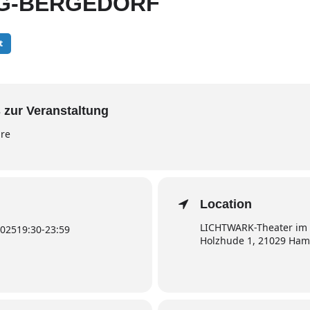
G-BERGEDORF
t
 zur Veranstaltung
hre
Location
LICHTWARK-Theater im 
2025
19:30
-
23:59
Holzhude 1, 21029 Ham