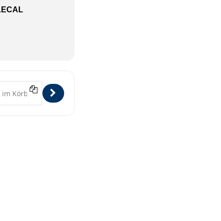
LECAL
 Hamburg-Bergedorf [xtT1ljW3T]