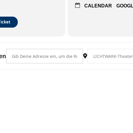
CALENDAR
GOOG
Ticket
Address - Hamburg-Bergedorf [YoaPKz6NO]
Destination Address -
en