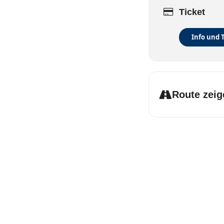
Ticket
Info und 
Route zeig