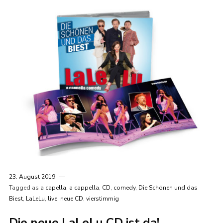
23. August 2019
Tagged as
a capella
,
a cappella
,
CD
,
comedy
,
Die Schönen und das
Biest
,
LaLeLu
,
live
,
neue CD
,
vierstimmig
Die neue LaLeLu CD ist da!