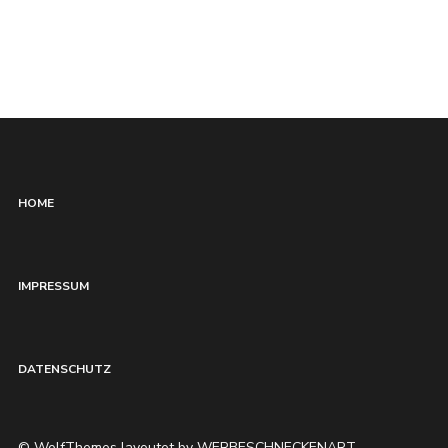
HOME
IMPRESSUM
DATENSCHUTZ
© WolfThemes layoutet by WERBESCHNECKENART