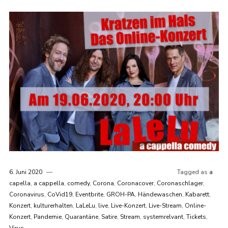
6. Juni 2020
Tagged as
a
capella
,
a cappella
,
comedy
,
Corona
,
Coronacover
,
Coronaschlager
,
Coronavirus
,
CoVid19
,
Eventbrite
,
GROH-PA
,
Händewaschen
,
Kabarett
,
Konzert
,
kulturerhalten
,
LaLeLu
,
live
,
Live-Konzert
,
Live-Stream
,
Online-
Konzert
,
Pandemie
,
Quarantäne
,
Satire
,
Stream
,
systemrelvant
,
Tickets
,