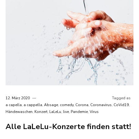
12. März 2020
Tagged as
a capella
,
a cappella
,
Absage
,
comedy
,
Corona
,
Coronavirus
,
CoVid19
,
Händewaschen
,
Konzert
,
LaLeLu
,
live
,
Pandemie
,
Virus
Alle LaLeLu-Konzerte finden statt!