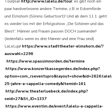
Tourplan
http://www.lalelu.de/tour
, es gibt noch ein
paar handverlesene andere Termine, z.B. in Eckernförde
und Elmshorn (Sörens Geburtsort)! Und ab dem 11.1. geht
es wieder los mit der Erfolgsshow „Die Schönen und das
Biest“. Männer und Frauen passen DOCH zueinander!
(Jedenfalls wenn es drei Männer und eine Frau sind).
LaLeLuja!
https://www.stadttheater-elmshorn.de/?
auswahl=2296
https://www.spassimnorden.de/termine
https://www.konzertkassegerdes.de/index.php?
option=com_rseventspro&layout=show&id=2626:lalel
25-jahre-a-cappella-comedy&Itemid=161
http://www.theaterluebeck.de/index.php?
seid=27&St_ID=1337
https://www.eventim.de/event/lalelu-a-cappella-