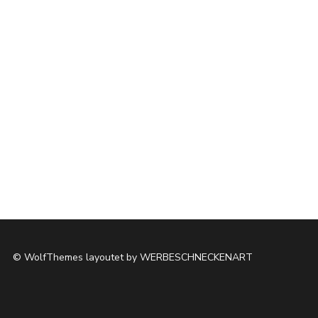
HOME
IMPRESSUM
DATENSCHUTZ
© WolfThemes layoutet by WERBESCHNECKENART